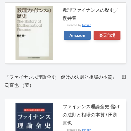
数理ファイナンスの歴史／
櫻井豊
created by
Rinker
Amazon
楽天市場
『ファイナンス理論全史 儲けの法則と相場の本質』 田
渕直也 （著）
ファイナンス理論全史 儲け
の法則と相場の本質 / 田渕
直也
created by
Rinker