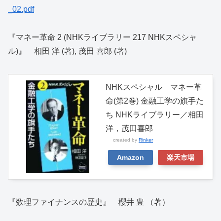
_02.pdf
『マネー革命 2 (NHKライブラリー 217 NHKスペシャ
ル)』 相田 洋 (著), 茂田 喜郎 (著)
NHKスペシャル マネー革
命(第2巻) 金融工学の旗手た
ち NHKライブラリー／相田
洋，茂田喜郎
created by
Rinker
Amazon
楽天市場
『数理ファイナンスの歴史』 櫻井 豊 （著）