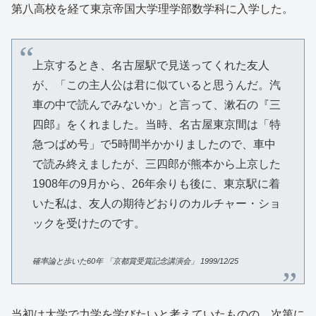
第八高校を経て東京帝国大学理学部数学科に入学した。
上京するとき、名古屋駅で見送ってくれた友人
が、「この主人公は君に似ていると思うんだ。汽
車の中で読んでみないか」と言って、漱石の『三
四郎』をくれました。当時、名古屋東京間は「特
急つばめ号」で5時間半かかりましたので、車中
で読み終えましたが、三四郎が熊本から上京した
1908年の9月から、26年余りも後に、東京駅に着
いた私は、友人の期待どおりのカルチャー・ショ
ックを受けたのです。
確率論と歩いた
60
年
「京都賞受賞記念講演会」
1999/12/25
当初は大学で力学を学びたいと考えていたものの、次第に