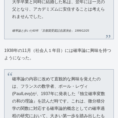
大学卒業と同時に結婚した私は、翌年には一児の
父となり、アカデミズムに安住することは考えら
れませんでした。
確率論と歩いた
60
年
「京都賞受賞記念講演会」
1999/12/25
1938年の11月（社会人１年目）には確率論に興味を持つ
ようになった。
確率論の内容に改めて直観的な興味を覚えたの
は、フランスの数学者、ポール・レヴィ
(PaulLevy)が、1937年に発表した『独立確率変数
の和の理論』を読んだ時です。これは、微分積分
学の関数に対応する確率論的概念としての確率過
程の研究において、大きい第一歩を踏み出したも