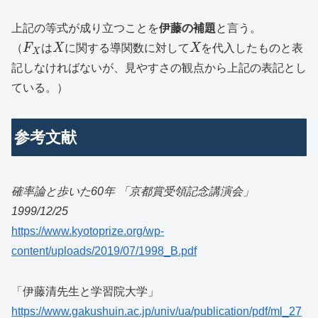
上記の等式が成り立つことを
伊藤の補題
と言う。
（
F
は
X
に関する導関数に対して
X
を代入したものと表
X
記しなければないが、見やすさの観点から上記の表記とし
ている。）
参考文献
確率論と歩いた60年 「京都賞受領記念講演会」
1999/12/25
https://www.kyotoprize.org/wp-
content/uploads/2019/07/1998_B.pdf
「伊藤清先生と学習院大学」
https://www.gakushuin.ac.jp/univ/ua/publication/pdf/ml_27