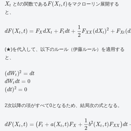
(
,
)
X
と
t
の関数である
F
X
t
をマクローリン展開する
t
t
と、
1
2
(
,
)
=
+
+
(
)
+
(
d
F
X
t
F
d
X
F
d
t
F
d
X
F
d
t
X
t
t
X
X
t
X
t
2
(★)を代入して、以下のルール（伊藤ルール）を適用する
と、
2
(
)
=
d
W
d
t
t
=
0
d
W
d
t
t
2
(
)
=
0
d
t
2次以降の項がすべて0となるため、結局次の式となる。
1
2
(
,
)
=
+
(
,
)
+
(
,
)
(
)
d
F
X
t
F
a
X
t
F
b
X
t
F
d
t
t
t
t
X
t
X
X
2