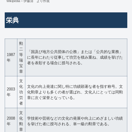
Wikipedia – 伊藤清 より作成
栄典
勲
二
「国及び地方公共団体の公務」または「公共的な業務」
1987
等
に長年にわたり従事して功労を積み重ね、成績を挙げた
年
瑞
者を表彰する場合に授与される。
宝
章
文
化
文化の向上発達に関し特に功績顕著な者を指す称号。文
2003
功
化勲章よりも多くの者が選ばれ、文化人にとっては同勲
年
労
章に次ぐ栄誉となっている。
者
文
2008
化
学技術や芸術などの文化の発展や向上にめざましい功績
年
勲
を挙げた者に授与される、単一級の勲章である。
章