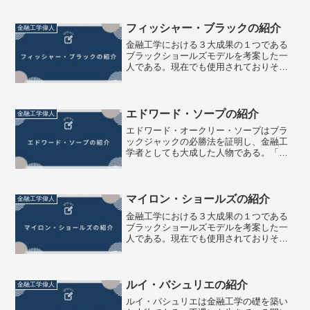
クス・マートン）コロンビア大学、カリ
フォルニア工科大学で数学を学んだ後
に、博士課程ではマサチ...
フィッシャー・ブラックの紹介
金融工学偉人
金融工学における３大成果の１つである
ブラックショールズモデルを考案した一
人である。現在でも使用されておりその
有用性は健在である。ノーベル経済学賞
を受賞していないものの、存命であれば
受賞していたと言われている。ブラック
の人生1938年、アメリ...
エドワード・ソープの紹介
金融工学偉人
エドワード・オークリー・ソープはブラ
ックジャックの必勝法を証明し、金融工
学者としても大成した人物である。「ク
オンツの元祖」、「伝説の投資家」など
と呼ばれている。ソープの人生エドワー
ド・オークリー・ソープは1932年、アメ
リカのシカゴで生まれ...
マイロン・ショールズの紹介
金融工学偉人
金融工学における３大成果の１つである
ブラックショールズモデルを考案した一
人である。現在でも使用されておりその
有用性は健在である。ショールズは1997
年にノーベル経済学賞を受賞したが、設
立したヘッジファンドLTCM、プラチナ
ム・グローブの破綻...
ルイ・バシュリエの紹介
金融工学偉人
ルイ・バシュリエは金融工学の礎を築い