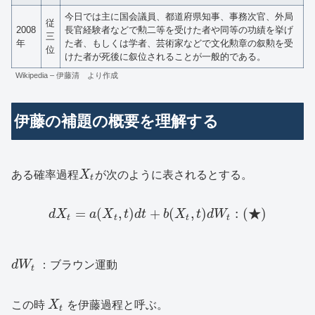
今日では主に国会議員、都道府県知事、事務次官、外局
従
2008
長官経験者などで勲二等を受けた者や同等の功績を挙げ
三
年
た者、もしくは学者、芸術家などで文化勲章の叙勲を受
位
けた者が死後に叙位されることが一般的である。
Wikipedia – 伊藤清 より作成
伊藤の補題の概要を理解する
ある確率過程
X
が次のように表されるとする。
t
★
=
(
,
)
+
(
,
)
:
(
)
d
X
a
X
t
d
t
b
X
t
d
W
t
t
t
t
d
W
：ブラウン運動
t
この時
X
を伊藤過程と呼ぶ。
t