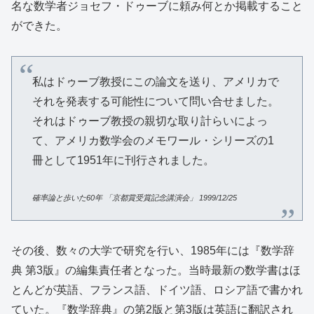
名な数学者ジョセフ・ドゥーブに頼み何とか掲載すること
ができた。
私はドゥーブ教授にこの論文を送り、アメリカで
それを発表する可能性について問い合せました。
それはドゥーブ教授の親切な取り計らいによっ
て、アメリカ数学会のメモワール・シリーズの1
冊として1951年に刊行されました。
確率論と歩いた
60
年
「京都賞受賞記念講演会」
1999/12/25
その後、数々の大学で研究を行い、1985年には『数学辞
典 第3版』の編集責任者となった。当時最新の数学書はほ
とんどが英語、フランス語、ドイツ語、ロシア語で書かれ
ていた。『数学辞典』の第2版と第3版は英語に翻訳され