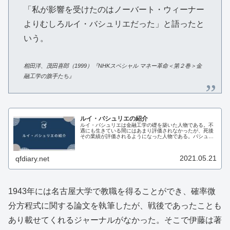
「私が影響を受けたのはノーバート・ウィーナー
よりむしろルイ・バシュリエだった」と語ったと
いう。
相田洋、茂田喜郎（1999）『NHKスペシャル マネー革命＜第２巻＞金
融工学の旗手たち』
ルイ・バシュリエの紹介
ルイ・バシュリエは金融工学の礎を築いた人物である。不
遇にも生きている間にはあまり評価されなかったが、死後
その業績が評価されるようになった人物である。バシュリ
エの人生バシュリエは1870年、フランスのル・アーブルの
ワイン商人の家に生まれた。早...
2021.05.21
qfdiary.net
1943年には名古屋大学で教職を得ることができ、確率微
分方程式に関する論文を執筆したが、戦後であったことも
あり載せてくれるジャーナルがなかった。そこで伊藤は著