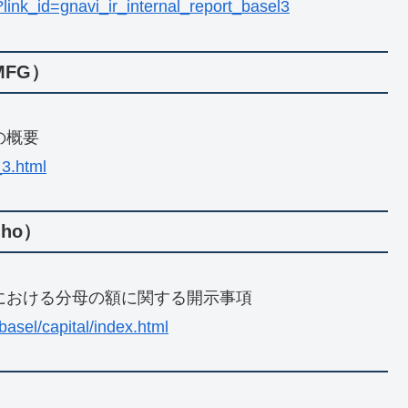
?link_id=gnavi_ir_internal_report_basel3
FG）
の概要
_3.html
ho）
式における分母の額に関する開示事項
basel/capital/index.html