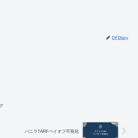
QFDiary
グ
バニラTARFペイオフ可視化