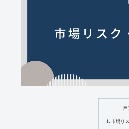
目
市場リ