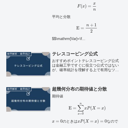
x
(
)
=
F
x
n
平均と分散
+
1
n
E
=
2
$$\mathrm{Var}=\f...
テレスコーピング公式
確率解析・確率統計
おすすめポイントテレスコーピング公式
は金融工学ですぐに役立つ公式ではない
が、確率統計を理解する上で有用なツー
ルである。確率統計を理解する上では身
近な離散的な例で、実際に確率を計算し
てみることで理解が深まるが、確率を求
める際にテレスコーピング...
超幾何分布の期待値と分散
確率解析・確率統計
期待値
n
∑
E
=
(
=
)
x
P
X
x
=
0
x
=
0
(
=
)
=
0
のときは
なので
x
x
P
X
x