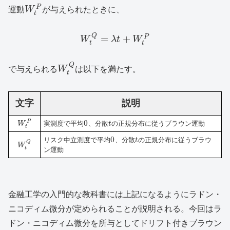
P
運動
W
が与えられたときに、
t
Q
=
+
P
W
λ
t
W
t
t
Q
で与えられる
W
は以下を満たす。
t
文字
説明
0
P
実測度で平均
、分散
の正規分布に従うブラウン運動
W
t
t
0
リスク中立測度で平均
、分散
の正規分布に従うブラウ
t
Q
W
t
ン運動
金融工学の入門的な教科書には上記になるようにラドン・
ニコディム微分が定められることが説明される。今回はラ
ドン・ニコディム微分を所与としてドリフト付きブラウン