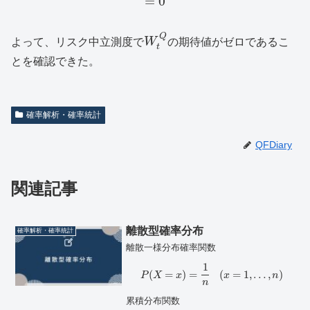
=
0
Q
よって、リスク中立測度で
W
の期待値がゼロであるこ
t
とを確認できた。
確率解析・確率統計
QFDiary
関連記事
離散型確率分布
確率解析・確率統計
離散一様分布確率関数
1
(
=
)
=
(
=
1
,
…
,
)
P
X
x
x
n
n
累積分布関数